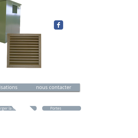
Tel. : 05 46 70 74 61​​
isations
nous contacter
rger la fiche
Portes