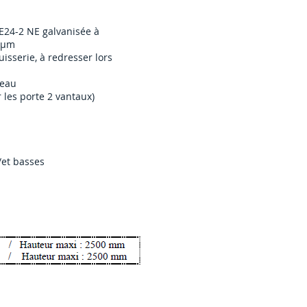
 E24-2 NE galvanisée à
0 μm
isserie, à redresser lors
neau
 les porte 2 vantaux)
/et basses