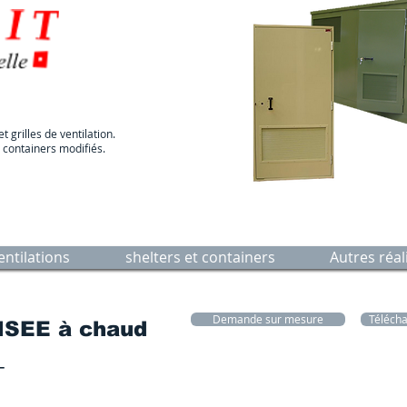
 grilles de ventilation.
 containers modifiés.
entilations
shelters et containers
Autres réal
Demande sur mesure
Télécha
SEE à chaud
-